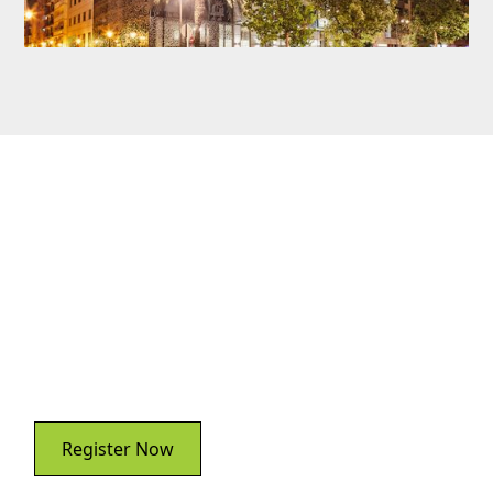
Acompáñanos a
#WLPC Valencia,
España. Sep 15-16,
2025
Register Now
Sign Up: #WLPC WEEKLY