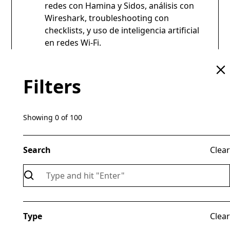
redes con Hamina y Sidos, análisis con
Wireshark, troubleshooting con
checklists, y uso de inteligencia artificial
en redes Wi-Fi.
Materiales de estudio
Filters
Herramientas necesarias
Almuerzos y Coffee Breaks
Showing
0
of
100
Participación en las rifas que se llevarán
a cabo durante la conferencia
Search
Clear
Register Now
Type
Clear