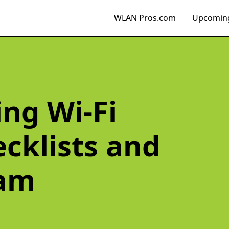
WLAN Pros.com
Upcoming
ng Wi-Fi
cklists and
ram